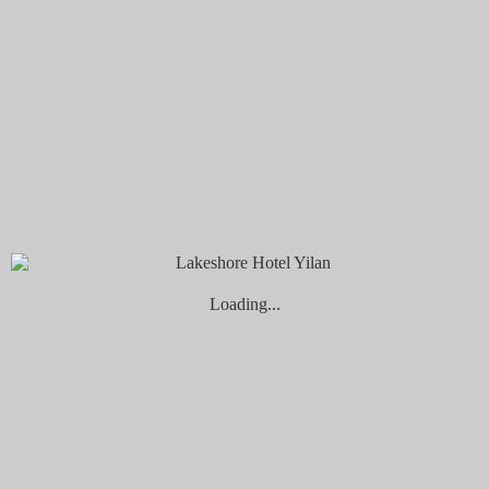
查看更多
10 6 月, 2022
by vivian
讚數暴增的流量密碼 | 2022宜蘭IG打卡景點
查看更多
29 3 月, 2022
by vivian
網美加持│2022宜蘭最新IG打卡咖啡廳推薦
查看更多
Loading...
27 12 月, 2021
by weitingliao
宜蘭碗空大賞─在地人也天天吃的老店美食
查看更多
26 5 月, 2021
by sonia