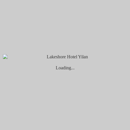
｜舊書櫃 人文咖啡
位於宜蘭車站旁，為建於1919年的台鐵舊倉庫，建築以木造衡
量、水泥磚牆建造，經整頓後進駐二手書店、咖啡餐廳等，活
化舊倉庫。
Loading...
舊書櫃就位在距離車站最近的倉庫，讓二手書在此有了新循
環；店內無過多裝潢，因各形各色的書本，已塞滿每處角落，
牆面保留舊倉庫歷史痕跡，吊燈設計巧妙地將結合書本，懸空
吊掛的書冊，十足帶有魔幻學校氛圍。
想買點特色紀念品的旅人，在此也能滿足想望，手創品牌、在
地農青、台味文創商品進駐在此寄售，玲瑯滿目的品項，讓書
店更添文化氣息！