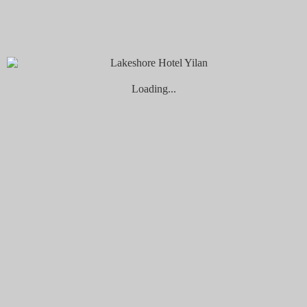
【4-6月限定】
獻上高規品質的大洋珍饈！「極鮮蒸鮑魚佐海
膽鮭魚卵」限時加購優惠１份$129，第2份只要$70，輕鬆升級
奢華早午餐/晚餐，舌尖鮮濃，瞬起湧動！
點我了解詳情↗
Loading...
【12-5月限定】
山釀極鮮 一泊二饗
｜品味山間之最，高原孕
育的美國 SRF 極黑和牛，宜蘭高山泉水滋養的鱘龍魚集結宜
蘭名店「林場肉羹、飛魚食染鹽滷豆花專賣店」，成就一席風
華盛宴！
↗點我了解詳情↗
❹ 特色活動 ———
(1) 試試更深度的旅遊方式，打開煙波為您精選的
➚活動清單
➚
，在動靜間，重新定義屬於自己的旅行方式！
(2) 期間限定｜卡樂金頭腦
週六限定登場！親子同樂 尋找金頭腦小學霸🔎 完成任務後還